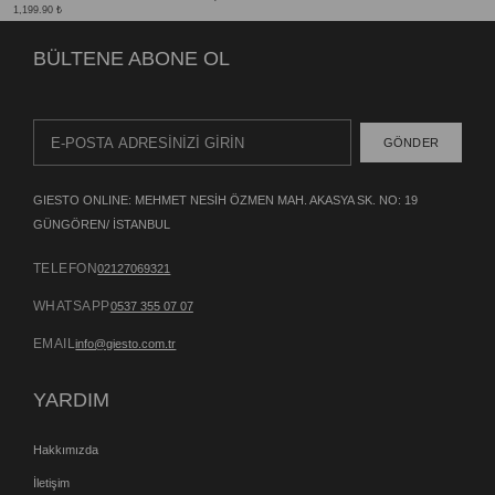
1,199.90 ₺
BÜLTENE ABONE OL
GÖNDER
GIESTO ONLINE: MEHMET NESİH ÖZMEN MAH. AKASYA SK. NO: 19
GÜNGÖREN/ İSTANBUL
TELEFON
02127069321
WHATSAPP
0537 355 07 07
EMAIL
info@giesto.com.tr
YARDIM
Hakkımızda
İletişim