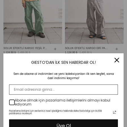
SOLUK EFEKTLİ KARGO YEŞİL PANTOLON
SOLUK EFEKTLİ KARGO GRİ PANTOLON
1,124.90 ₺
1,499.90 ₺
1,124.90 ₺
1,499.90 ₺
GIESTO’DAN İLK SEN HABERDAR OL!
Sen de abone ol indirimleri ve yeni koleksiyonları ilk sen keşfet, sana
özel indirimi kaçırma!
Abone olmak için pazarlama iletişimlerini almayı kabul
ediyorum
Pazarlama iletişimi için verilerinizi nasıl işlediğimiz hakkında daha fazla bilgi için Gizlilik
politikamızı inceleyin.
Üye Ol