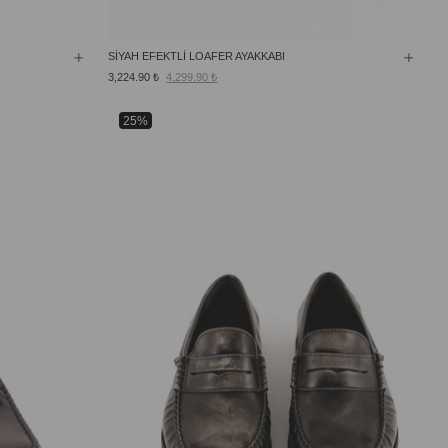
SİYAH EFEKTLİ LOAFER AYAKKABI
3,224.90 ₺
4,299.90 ₺
25%