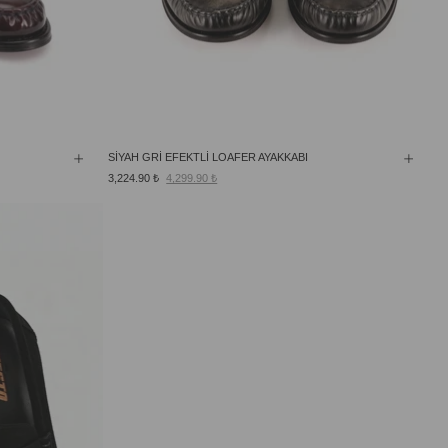
SİYAH GRİ EFEKTLİ LOAFER AYAKKABI
3,224.90 ₺
4,299.90 ₺