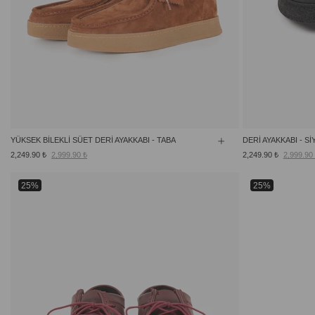
YÜKSEK BİLEKLİ SÜET DERİ AYAKKABI - TABA
DERİ AYAKKABI - Sİ
2,249.90 ₺
2,999.90 ₺
2,249.90 ₺
2,999.90
25%
25%