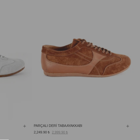
PARÇALI DERİ TABA AYAKKABI
2,249.90 ₺
2,999.90 ₺