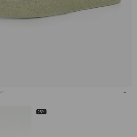
Kİ
25%