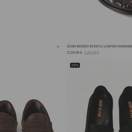
SİYAH BORDO EFEKTLİ LOAFER AYAKKABI
3,224.90 ₺
4,299.90 ₺
25%