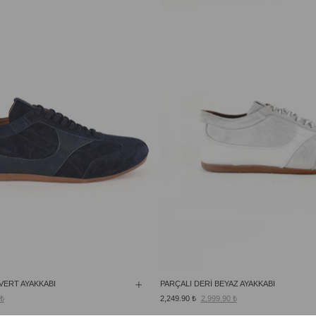
VERT AYAKKABI
PARÇALI DERİ BEYAZ AYAKKABI
 ₺
2,249.90 ₺
2,999.90 ₺