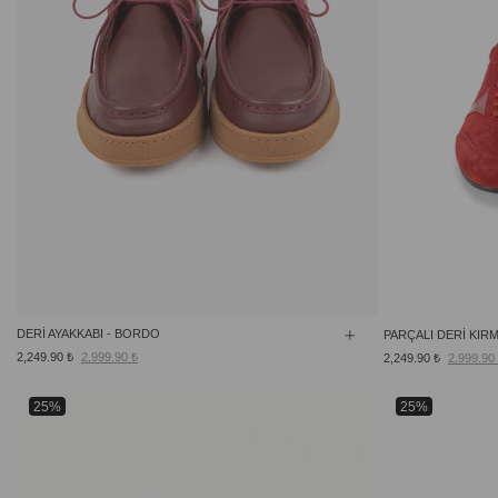
DERİ AYAKKABI - BORDO
PARÇALI DERİ KIRM
2,249.90 ₺
2,999.90 ₺
2,249.90 ₺
2,999.90
25%
25%