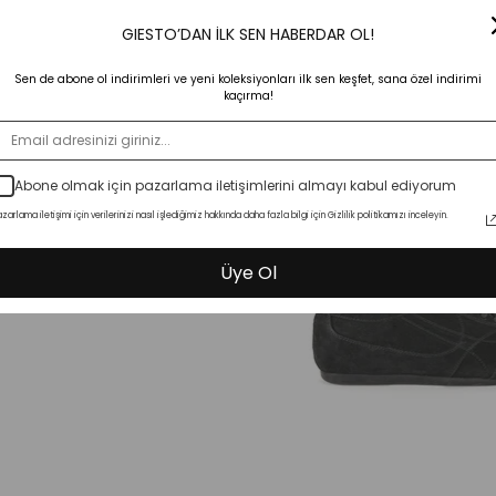
25%
GIESTO’DAN İLK SEN HABERDAR OL!
Sen de abone ol indirimleri ve yeni koleksiyonları ilk sen keşfet, sana özel indirimi
kaçırma!
Abone olmak için pazarlama iletişimlerini almayı kabul ediyorum
zarlama iletişimi için verilerinizi nasıl işlediğimiz hakkında daha fazla bilgi için Gizlilik politikamızı inceleyin.
Üye Ol