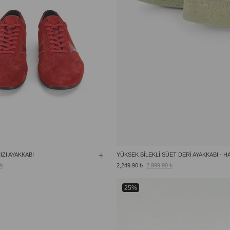
IZI AYAKKABI
YÜKSEK BİLEKLİ SÜET DERİ AYAKKABI - HA
 ₺
2,249.90 ₺
2,999.90 ₺
25%