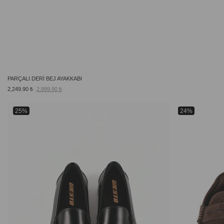
PARÇALI DERİ BEJ AYAKKABI
2,249.90 ₺
2,999.90 ₺
25%
24%