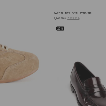
PARÇALI DERİ SİYAH AYAKKABI
2,249.90 ₺
2,999.90 ₺
25%