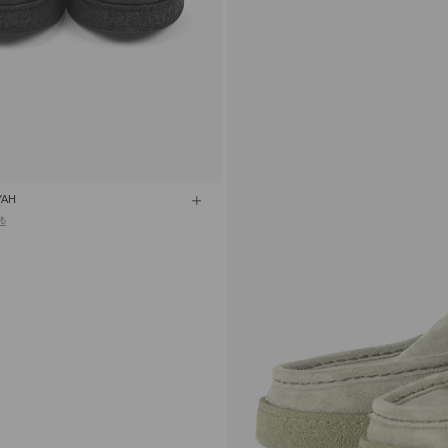
YAH
 ₺