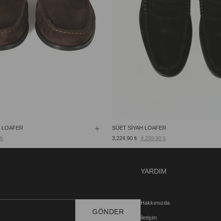
 LOAFER
SÜET SİYAH LOAFER
 ₺
3,224.90 ₺
4,299.90 ₺
YARDIM
Hakkımızda
GÖNDER
İletişim