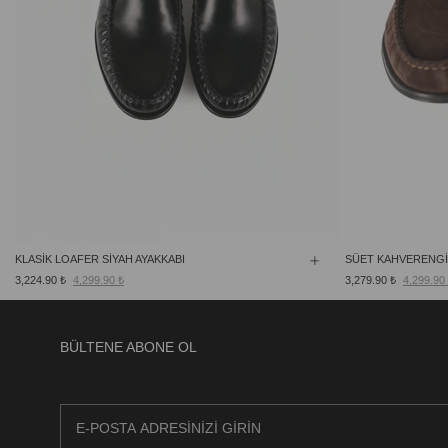
KLASİK LOAFER SİYAH AYAKKABI
SÜET KAHVERENGİ
3,224.90 ₺
4,299.90 ₺
3,279.90 ₺
4,299.90
BÜLTENE ABONE OL